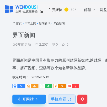
邮箱
网
兰开斯特
30°
首页
•
日常上网
•
新闻资讯
•
界面新闻
界面新闻
3年前更新
2,207
0
0
界面新闻是中国具有影响力的原创财经新媒体,以财经、商
事、箭厂视频、歪楼等数个知名新媒体品牌。
收录时间：
2023-07-13
5
4-
4
0
2
打开网站
手机查看